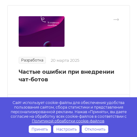
Разработка
20 марта 2025
Частые ошибки при внедрении
чат-ботов
Сайт использует cookie-файлы для обеспечения удобства
пользования сайтом, сбора статистики и представления
персонализированной рекламы. Нажав «Принять», вы даете
согласие на обработку всех cookie-файлов в соответствии с
Политикой обработки cookie-файлов
.
Принять
Настроить
Отклонить
Проекты
Услуги
Калькулятор
Каталог
Акции
Контакты