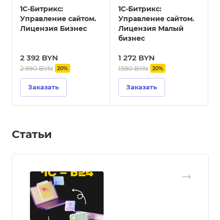
1С-Битрикс:
1С-Битрикс:
1
Управление сайтом.
Управление сайтом.
Лицензия Бизнес
Лицензия Малый
бизнес
2 392 BYN
1 272 BYN
2 990 BYN
1590 BYN
7
20%
20%
Заказать
Заказать
Статьи