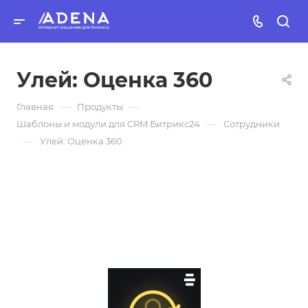
Улей: Оценка 360
—
—
Главная
Продукты
—
Шаблоны и модули для CRM Битрикс24
Сотрудники
—
Улей: Оценка 360